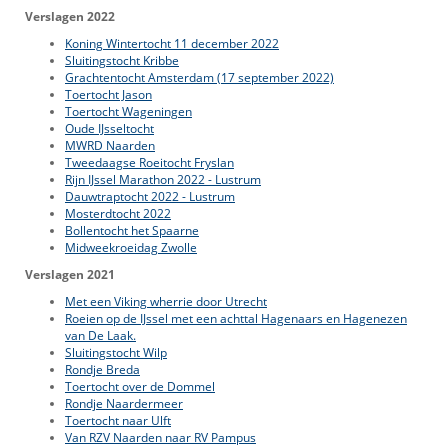
Verslagen 2022
Koning Wintertocht 11 december 2022
Sluitingstocht Kribbe
Grachtentocht Amsterdam (17 september 2022)
Toertocht Jason
Toertocht Wageningen
Oude IJsseltocht
MWRD Naarden
Tweedaagse Roeitocht Fryslan
Rijn IJssel Marathon 2022 - Lustrum
Dauwtraptocht 2022 - Lustrum
Mosterdtocht 2022
Bollentocht het Spaarne
Midweekroeidag Zwolle
Verslagen 2021
Met een Viking wherrie door Utrecht
Roeien op de IJssel met een achttal Hagenaars en Hagenezen
van De Laak.
Sluitingstocht Wilp
Rondje Breda
Toertocht over de Dommel
Rondje Naardermeer
Toertocht naar Ulft
Van RZV Naarden naar RV Pampus