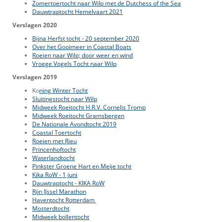
Zomertoertocht naar Wilp met de Dutchess of the Sea
Dauwtraptocht Hemelvaart 2021
Verslagen 2020
Bijna Herfst tocht - 20 september 2020
Over het Gooimeer in Coastal Boats
Roeien naar Wilp; door weer en wind
Vroege Vogels Tocht naar Wilp
Verslagen 2019
Ko
ning Winter Tocht
Sluitingstocht naar Wilp
Midweek Roeitocht H.R.V. Cornelis Tromp
Midweek Roeitocht Gramsbergen
De Nationale Avondtocht 2019
Coastal Toertocht
Roeien met Rieu
Princenhoftocht
Waterlandtocht
Pinkster Groene Hart en Meije tocht
Kika RoW - 1 juni
Dauwtraptocht - KIKA RoW
Rijn IJssel Marathon
Haventocht Rotterdam
Mosterdtocht
Midweek bollentocht