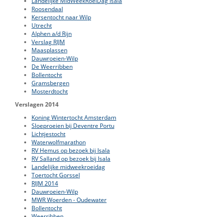
Landelijke MidWeekRoeiDag Isala
Roosendaal
Kersentocht naar Wilp
Utrecht
Alphen a/d Rijn
Verslag RIJM
Maasplassen
Dauwroeien-Wilp
De Weerribben
Bollentocht
Gramsbergen
Mosterdtocht
Verslagen 2014
Koning Wintertocht Amsterdam
Sloeproeien bij Deventre Portu
Lichtjestocht
Waterwolfmarathon
RV Hemus op bezoek bij Isala
RV Salland op bezoek bij Isala
Landelijke midweekroeidag
Toertocht Gorssel
RIJM 2014
Dauwroeien-Wilp
MWR Woerden - Oudewater
Bollentocht
Weerribben