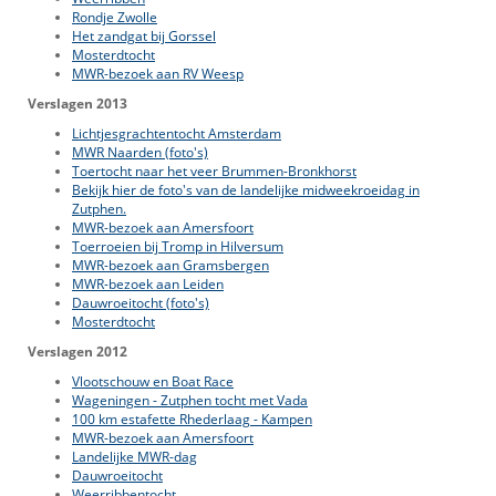
Rondje Zwolle
Het zandgat bij Gorssel
Mosterdtocht
MWR-bezoek aan RV Weesp
Verslagen 2013
Lichtjesgrachtentocht Amsterdam
MWR Naarden (foto's)
Toertocht naar het veer Brummen-Bronkhorst
Bekijk hier de foto's van de landelijke midweekroeidag in
Zutphen.
MWR-bezoek aan Amersfoort
Toerroeien bij Tromp in Hilversum
MWR-bezoek aan Gramsbergen
MWR-bezoek aan Leiden
Dauwroeitocht (foto's)
Mosterdtocht
Verslagen 2012
Vlootschouw en Boat Race
Wageningen - Zutphen tocht met Vada
100 km estafette Rhederlaag - Kampen
MWR-bezoek aan Amersfoort
Landelijke MWR-dag
Dauwroeitocht
Weerribbentocht