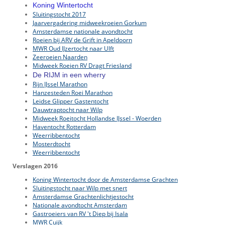
Koning Wintertocht
Sluitingstocht 2017
Jaarvergadering midweekroeien Gorkum
Amsterdamse nationale avondtocht
Roeien bij ARV de Grift in Apeldoorn
MWR Oud IJzertocht naar Ulft
Zeeroeien Naarden
Midweek Roeien RV Dragt Friesland
De RIJM in een wherry
Rijn IJssel Marathon
Hanzesteden Roei Marathon
Leidse Glipper Gastentocht
Dauwtraptocht naar Wilp
Midweek Roeitocht Hollandse IJssel - Woerden
Haventocht Rotterdam
Weerribbentocht
Mosterdtocht
Weerribbentocht
Verslagen 2016
Koning Wintertocht door de Amsterdamse Grachten
Sluitingstocht naar Wilp met snert
Amsterdamse Grachtenlichtjestocht
Nationale avondtocht Amsterdam
Gastroeiers van RV 't Diep bij Isala
MWR Cuijk