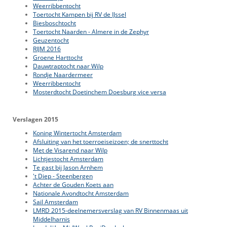
Weerribbentocht
Toertocht Kampen bij RV de IJssel
Biesboschtocht
Toertocht Naarden - Almere in de Zephyr
Geuzentocht
RIJM 2016
Groene Harttocht
Dauwtraptocht naar Wilp
Rondje Naardermeer
Weerribbentocht
Mosterdtocht Doetinchem Doesburg vice versa
Verslagen 2015
Koning Wintertocht Amsterdam
Afsluiting van het toerroeiseizoen; de snerttocht
Met de Visarend naar Wilp
Lichtjestocht Amsterdam
Te gast bij Jason Arnhem
't Diep - Steenbergen
Achter de Gouden Koets aan
Nationale Avondtocht Amsterdam
Sail Amsterdam
LMRD 2015-deelnemersverslag van RV Binnenmaas uit
Middelharnis