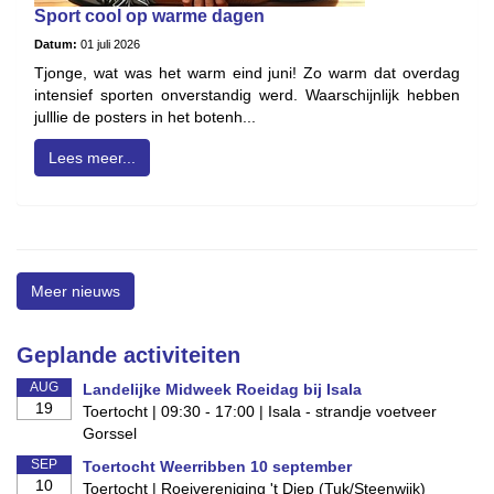
Sport cool op warme dagen
Datum:
01 juli 2026
Tjonge, wat was het warm eind juni! Zo warm dat overdag
intensief sporten onverstandig werd. Waarschijnlijk hebben
julllie de posters in het botenh...
Lees meer...
Meer nieuws
Geplande activiteiten
AUG
Landelijke Midweek Roeidag bij Isala
19
Toertocht | 09:30 - 17:00 | Isala - strandje voetveer
Gorssel
SEP
Toertocht Weerribben 10 september
10
Toertocht | Roeivereniging 't Diep (Tuk/Steenwijk)