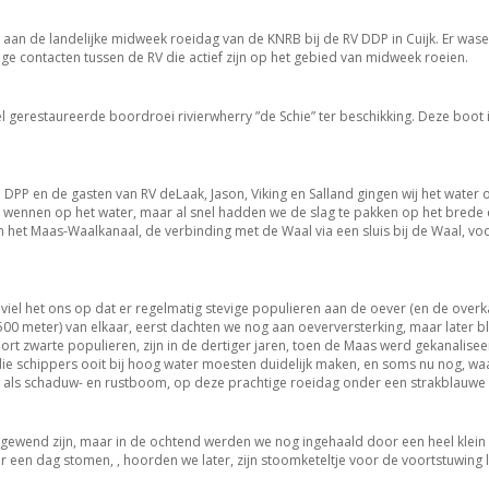
aan de landelijke midweek roeidag van de KNRB bij de RV DDP in Cuijk. Er wase
ge contacten tussen de RV die actief zijn op het gebied van midweek roeien.
l gerestaureerde boordroei rivierwherry ”de Schie” ter beschikking. Deze boot
P en de gasten van RV deLaak, Jason, Viking en Salland gingen wij het water o
 wennen op het water, maar al snel hadden we de slag te pakken op het brede 
het Maas-Waalkanaal, de verbinding met de Waal via een sluis bij de Waal, voo
iel het ons op dat er regelmatig stevige populieren aan de oever (en de overk
500 meter) van elkaar, eerst dachten we nog aan oeverversterking, maar later bl
t zwarte populieren, zijn in de dertiger jaren, toen de Maas werd gekanalisee
ie schippers ooit bij hoog water moesten duidelijk maken, en soms nu nog, waa
tie als schaduw- en rustboom, op deze prachtige roeidag onder een strakblauwe
l gewend zijn, maar in de ochtend werden we nog ingehaald door een heel klein 
een dag stomen, , hoorden we later, zijn stoomketeltje voor de voortstuwing l