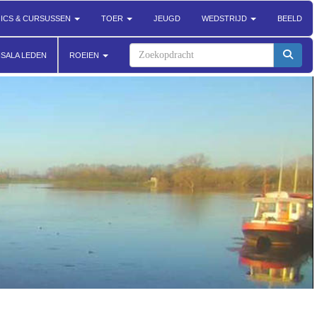
NICS & CURSUSSEN
TOER
JEUGD
WEDSTRIJD
BEELD
ISALA LEDEN
ROEIEN