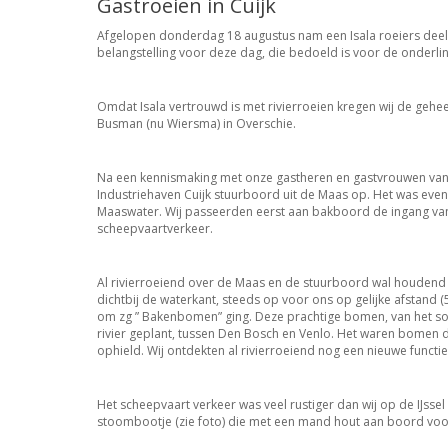
Gastroeien in Cuijk
Afgelopen donderdag 18 augustus nam een Isala roeiers deel 
belangstelling voor deze dag, die bedoeld is voor de onderlin
Omdat Isala vertrouwd is met rivierroeien kregen wij de gehee
Busman (nu Wiersma) in Overschie.
Na een kennismaking met onze gastheren en gastvrouwen van DP
Industriehaven Cuijk stuurboord uit de Maas op.
Het was even
Maaswater. Wij
passeerden eerst aan bakboord de ingang van 
scheepvaartverkeer.
Al rivierroeiend over de Maas en de stuurboord wal houdend v
dichtbij de waterkant, steeds op voor ons op gelijke afstand (
om zg ” Bakenbomen” ging. Deze prachtige bomen, van het soor
rivier geplant, tussen Den Bosch en Venlo. Het waren bomen d
ophield. Wij ontdekten al rivierroeiend nog een nieuwe func
Het scheepvaart verkeer was veel rustiger dan wij op de IJsse
stoombootje (zie foto) die met een mand hout aan boord voor 