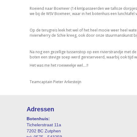
Roeiend naar Boxmeer (14 km)passeerden we talloze dorpjes a
we bij de WSV Boxmeer, waar in het botenhuis een lunchtafel 
Op de terugreis leek het wel of het heel mooie weer heel wa
rivierwherry de Schie kreeg, ook door onze stuurmanskunst bi
Na nog een gezellige tussenstop op een rivierstrandje met d
boten een stevige soep werd gereserveerd, waarbij ook tijd w
Het was me het roeiweekje wel….!!
Teamcaptain Pieter Arkesteijn
Adressen
Botenhuis:
Tichelerstraat 11a
7202 BC Zutphen