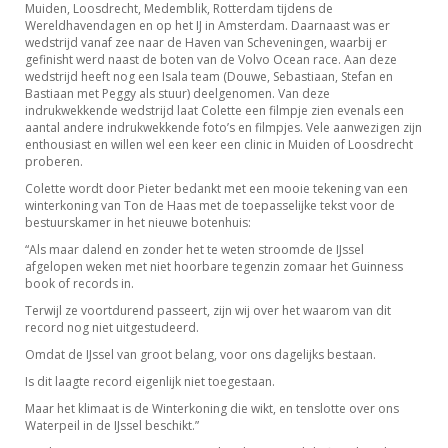
Muiden, Loosdrecht, Medemblik, Rotterdam tijdens de
Wereldhavendagen en op het IJ in Amsterdam. Daarnaast was er
wedstrijd vanaf zee naar de Haven van Scheveningen, waarbij er
gefinisht werd naast de boten van de Volvo Ocean race. Aan deze
wedstrijd heeft nog een Isala team (Douwe, Sebastiaan, Stefan en
Bastiaan met Peggy als stuur) deelgenomen. Van deze
indrukwekkende wedstrijd laat Colette een filmpje zien evenals een
aantal andere indrukwekkende foto’s en filmpjes. Vele aanwezigen zijn
enthousiast en willen wel een keer een clinic in Muiden of Loosdrecht
proberen.
Colette wordt door Pieter bedankt met een mooie tekening van een
winterkoning van Ton de Haas met de toepasselijke tekst voor de
bestuurskamer in het nieuwe botenhuis:
“Als maar dalend en zonder het te weten stroomde de IJssel
afgelopen weken met niet hoorbare tegenzin zomaar het Guinness
book of records in.
Terwijl ze voortdurend passeert, zijn wij over het waarom van dit
record nog niet uitgestudeerd.
Omdat de IJssel van groot belang, voor ons dagelijks bestaan.
Is dit laagte record eigenlijk niet toegestaan.
Maar het klimaat is de Winterkoning die wikt, en tenslotte over ons
Waterpeil in de IJssel beschikt.”