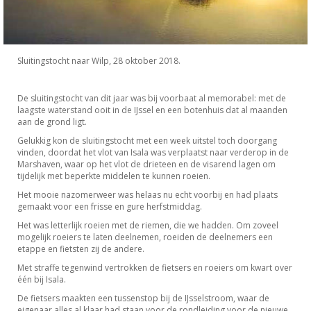
Sluitingstocht naar Wilp, 28 oktober 2018.
De sluitingstocht van dit jaar was bij voorbaat al memorabel: met de
laagste waterstand ooit in de IJssel en een botenhuis dat al maanden
aan de grond ligt.
Gelukkig kon de sluitingstocht met een week uitstel toch doorgang
vinden, doordat het vlot van Isala was verplaatst naar verderop in de
Marshaven, waar op het vlot de drieteen en de visarend lagen om
tijdelijk met beperkte middelen te kunnen roeien.
Het mooie nazomerweer was helaas nu echt voorbij en had plaats
gemaakt voor een frisse en gure herfstmiddag.
Het was letterlijk roeien met de riemen, die we hadden. Om zoveel
mogelijk roeiers te laten deelnemen, roeiden de deelnemers een
etappe en fietsten zij de andere.
Met straffe tegenwind vertrokken de fietsers en roeiers om kwart over
één bij Isala.
De fietsers maakten een tussenstop bij de IJsselstroom, waar de
eigenaar alles al klaar had staan voor de rondleiding voor de nieuwe