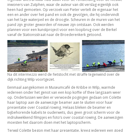
inwoners van Zutphen, waar de auteur van dit verslag eigenlijk ook
heen had gemoeten. Op verzoek van Pieter vertelt de eigenaar het
een en ander over het pand en ook de gevolgen, die hij ondervindt
van het lage waterpeil en de droogte. Scheuren in de muren van het
pand zijn groter geworden of nieuwe zijn ontstaan. Ook werden
plannen voor een kunstproject voor een loopbrug over de Berkel
vanaf de Stationsstraat naar de Broederenkerk getoond.
Na dit intermezzo werd de fietstocht met straffe tegenwind over de
dijk richting Wilp voortgezet.
Eenmaal aangekomen in Museumcafé de Kribbe in Wilp, warmde
iedereen onder het genot van een kop koffie of thee langzaam weer
op. Ondertussen werden er verwoede pogingen gedaan om Colette
haar laptop aan de aanwezige beamer aan te sluiten voor haar
presentatie over Coastal rowing. Helaas bleken de beamer en
bijbehorende kabels te ouderwets, dus geen groot scherm voor de
indrukwekkend filmpjes en foto’s over coastal rowing. De aanwezigen
moesten het daarom doen met het laptopscherm.
Terwijl Colette begon met haar presentatie, kreeg iedereen een goed