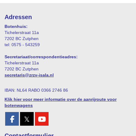
Adressen
Botenhuis:
Tichelerstraat 11a
7202 BC Zutphen
tel: 0575 - 543259
Secretariaat/correspondentieadres:
Tichelerstraat 11a
7202 BC Zutphen
siraterces
@zrzv-isala.nl
IBAN: NL64 RABO 0366 2746 86
Klik hier voor meer informatie over de aanrijroute voor
botenwagens
𝕏
Contactformulier