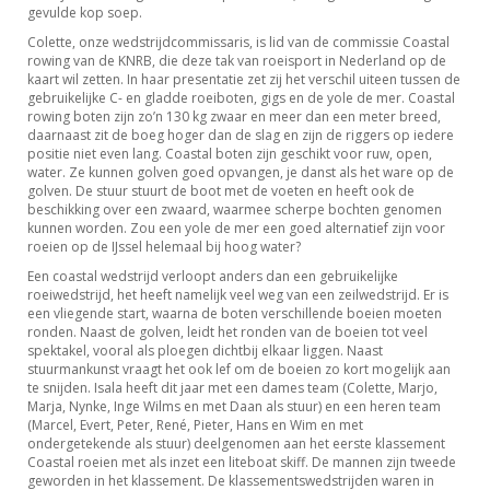
gevulde kop soep.
Colette, onze wedstrijdcommissaris, is lid van de commissie Coastal
rowing van de KNRB, die deze tak van roeisport in Nederland op de
kaart wil zetten. In haar presentatie zet zij het verschil uiteen tussen de
gebruikelijke C- en gladde roeiboten, gigs en de yole de mer. Coastal
rowing boten zijn zo’n 130 kg zwaar en meer dan een meter breed,
daarnaast zit de boeg hoger dan de slag en zijn de riggers op iedere
positie niet even lang. Coastal boten zijn geschikt voor ruw, open,
water. Ze kunnen golven goed opvangen, je danst als het ware op de
golven. De stuur stuurt de boot met de voeten en heeft ook de
beschikking over een zwaard, waarmee scherpe bochten genomen
kunnen worden. Zou een yole de mer een goed alternatief zijn voor
roeien op de IJssel helemaal bij hoog water?
Een coastal wedstrijd verloopt anders dan een gebruikelijke
roeiwedstrijd, het heeft namelijk veel weg van een zeilwedstrijd. Er is
een vliegende start, waarna de boten verschillende boeien moeten
ronden. Naast de golven, leidt het ronden van de boeien tot veel
spektakel, vooral als ploegen dichtbij elkaar liggen. Naast
stuurmankunst vraagt het ook lef om de boeien zo kort mogelijk aan
te snijden. Isala heeft dit jaar met een dames team (Colette, Marjo,
Marja, Nynke, Inge Wilms en met Daan als stuur) en een heren team
(Marcel, Evert, Peter, René, Pieter, Hans en Wim en met
ondergetekende als stuur) deelgenomen aan het eerste klassement
Coastal roeien met als inzet een liteboat skiff. De mannen zijn tweede
geworden in het klassement. De klassementswedstrijden waren in