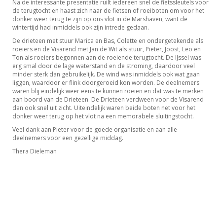
Na de interessante presentatie ruilt iedereen snel de fietssleutels voor
de terugtocht en haast zich naar de fietsen of roeiboten om voor het
donker weer terug te zijn op ons vlot in de Marshaven, want de
wintertijd had inmiddels ook zijn intrede gedaan.
De drieteen met stuur Marica en Bas, Colette en ondergetekende als
roeiers en de Visarend met Jan de Wit als stuur, Pieter, Joost, Leo en
Ton als roeiers begonnen aan de roeiende terugtocht. De IJssel was
erg smal door de lage waterstand en de stroming, daardoor veel
minder sterk dan gebruikelijk. De wind was inmiddels ook wat gaan
liggen, waardoor er flink doorgeroeid kon worden. De deelnemers
waren blij eindelijk weer eens te kunnen roeien en dat was te merken
aan boord van de Drieteen. De Drieteen verdween voor de Visarend
dan ook snel uit zicht. Uiteindelijk waren beide boten net voor het
donker weer terug op het vlot na een memorabele sluitingstocht.
Veel dank aan Pieter voor de goede organisatie en aan alle
deelnemers voor een gezellige middag.
Thera Dieleman