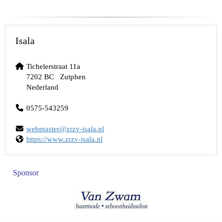
Isala
Tichelerstraat 11a
7202 BC Zutphen
Nederland
0575-543259
retsambew
@zrzv-isala.nl
https://www.zrzv-isala.nl
Sponsor