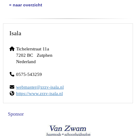
« naar overzicht
Isala
Tichelerstraat 11a
7202 BC Zutphen
Nederland
0575-543259
retsambew
@zrzv-isala.nl
https://www.zrzv-isala.nl
Sponsor