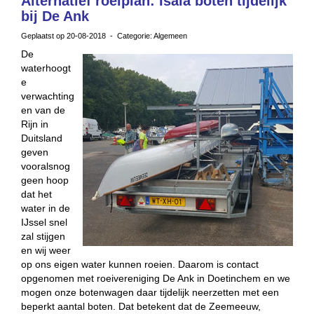
Alternatief roeiplan: Isala boten tijdelijk
bij De Ank
Geplaatst op 20-08-2018 - Categorie: Algemeen
De
waterhoogt
e
verwachting
en van de
Rijn in
Duitsland
geven
vooralsnog
geen hoop
dat het
water in de
IJssel snel
zal stijgen
en wij weer
op ons eigen water kunnen roeien. Daarom is contact
opgenomen met roeivereniging De Ank in Doetinchem en we
mogen onze botenwagen daar tijdelijk neerzetten met een
beperkt aantal boten. Dat betekent dat de Zeemeeuw,