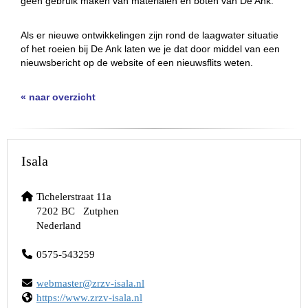
geen gebruik maken van materialen en boten van De Ank.
Als er nieuwe ontwikkelingen zijn rond de laagwater situatie
of het roeien bij De Ank laten we je dat door middel van een
nieuwsbericht op de website of een nieuwsflits weten.
« naar overzicht
Isala
Tichelerstraat 11a
7202 BC Zutphen
Nederland
0575-543259
retsambew
@zrzv-isala.nl
https://www.zrzv-isala.nl