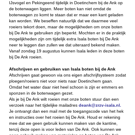
IJsvogel en Pekingeend tijdelijk in Doetinchem bij de Ank op
de botenwagen liggen. Meer boten kan niet omdat de
botenwagen zo komt te staan dat er maar een kant geladen
kan worden. We beseffen natuurlijk dat we daarmee veel
roeiers tekort doen, maar de mogelijkheden om onze boten
bij De Ank te gebruiken zijn beperkt. Mochten er in de praktijk
mogelijkheden zijn om tijdelijk extra Isala boten bij De Ank
neer te leggen dan zullen we dat uiteraard bekend maken.
Vanaf zondag 19 augustus kunnen Isala leden in deze boten
bij De Ank roeien.
Afschrijven en gebruiken van Isala boten bij de Ank
Afschrijven gaat gewoon via ons eigen afschrijfsysteem zodat
ploegen/roeiers niet voor niets naar Doetinchem gaan.
Omdat het water daar niet heel schoon is zijn er emmers en
sponzen in de botenwagen gezet.
Als je bij De Ank wilt roeien met onze boten stuur dan een
verzoek naar het tijdelijke mailadres
knaed
@zrzv-isala.nl.
Je ontvangt dan een mail met de toegangscode van het hek
en instructies over het roeien bij De Ank. Houd er rekening
mee dat we geen gebruik kunnen maken van de kantine,
tenzij deze open is voor leden van De Ank. Ook kunnen we