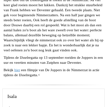
super idee om de IJsselregatta te roeien in de Nimmerzat. Na vier
keer glad roeien moest het lukken. Dankzij het strakke stuurbeleid
van Frank hebben we Deventer gehaald. Een tweede plaats. Niet
gek voor beginnende Nimmerzatters. Na een half jaar gingen we
steeds beter roeien, Ook heeft de goede afstelling van de boot
door Douwe daarbij een rol gespeeld. Wat is het mooi als dan een
aantal halen zo'n boot als het ware zweeft over het water: perfecte
balans, allemaal dezelfde beweging op hetzelfde moment;
Waarschijnlijk vliegt de nimmerzat ook zo over het water als hij op
zoek is naar een lekker hapje. En het is wonderbaarlijk dat je na
veel oefenen zo'n boot nog leuk gaat vinden ook.
Tijdens de IJsselregatta op 13 september roeiden de Joppers in een
uur en veertien minuten van Zutphen naar Deventer.
Bekijk
hier
een filmpje van De Joppers in de Nimmerzat in actie
tijdens de IJsselregatta.<
Isala