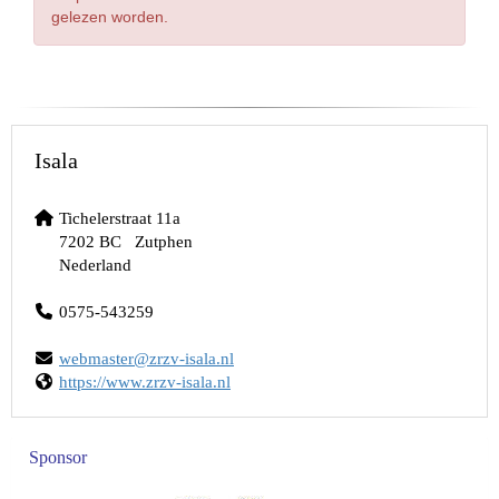
gelezen worden.
Isala
Tichelerstraat 11a
7202 BC Zutphen
Nederland
0575-543259
retsambew
@zrzv-isala.nl
https://www.zrzv-isala.nl
Sponsor