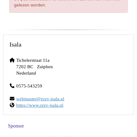
gelezen worden.
Isala
Tichelerstraat 11a
7202 BC Zutphen
Nederland
0575-543259
retsambew
@zrzv-isala.nl
https://www.zrzv-isala.nl
Sponsor