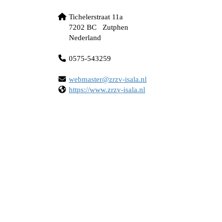
Tichelerstraat 11a
7202 BC Zutphen
Nederland
0575-543259
retsambew
@zrzv-isala.nl
https://www.zrzv-isala.nl