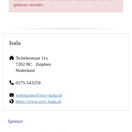
gelezen worden.
Isala
Tichelerstraat 11a
7202 BC Zutphen
Nederland
0575-543259
retsambew
@zrzv-isala.nl
https://www.zrzv-isala.nl
Sponsor