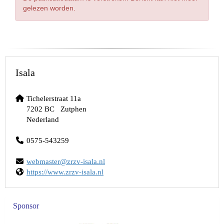
gelezen worden.
Isala
Tichelerstraat 11a
7202 BC Zutphen
Nederland
0575-543259
retsambew
@zrzv-isala.nl
https://www.zrzv-isala.nl
Sponsor