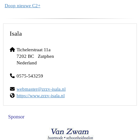
Doop nieuwe C2+
Isala
Tichelerstraat 11a
7202 BC Zutphen
Nederland
0575-543259
retsambew
@zrzv-isala.nl
https://www.zrzv-isala.nl
Sponsor