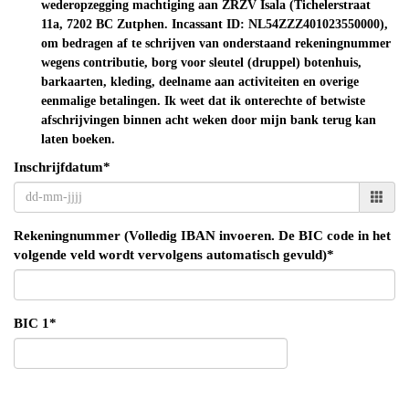
wederopzegging machtiging aan ZRZV Isala (Tichelerstraat
11a, 7202 BC Zutphen. Incassant ID: NL54ZZZ401023550000),
om bedragen af te schrijven van onderstaand rekeningnummer
wegens contributie,
borg voor sleutel (druppel) botenhuis,
barkaarten, kleding, deelname aan activiteiten en overige
eenmalige betalingen. Ik weet dat ik onterechte of betwiste
afschrijvingen binnen acht weken door mijn bank terug kan
laten boeken.
Inschrijfdatum*
Rekeningnummer (Volledig IBAN invoeren. De BIC code in het
volgende veld wordt vervolgens automatisch gevuld)*
BIC 1*